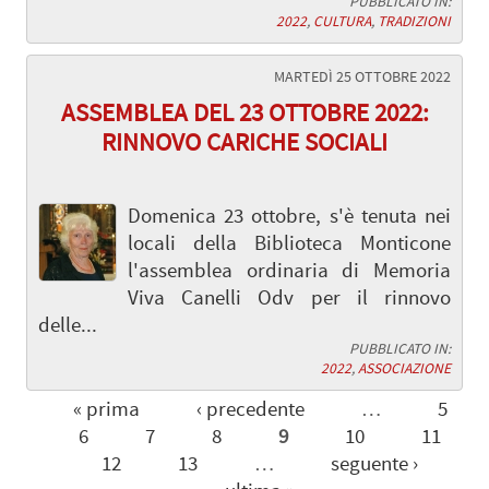
PUBBLICATO IN:
2022
,
CULTURA
,
TRADIZIONI
MARTEDÌ 25 OTTOBRE 2022
ASSEMBLEA DEL 23 OTTOBRE 2022:
RINNOVO CARICHE SOCIALI
Domenica 23 ottobre, s'è tenuta nei
locali della Biblioteca Monticone
l'assemblea ordinaria di Memoria
Viva Canelli Odv per il rinnovo
delle...
PUBBLICATO IN:
2022
,
ASSOCIAZIONE
« prima
‹ precedente
…
5
6
7
8
9
10
11
12
13
…
seguente ›