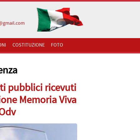
i@gmail.com
ONI
COSTITUZIONE
FOTO
enza
i pubblici ricevuti
zione Memoria Viva
 Odv