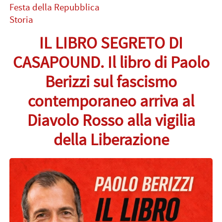
Festa della Repubblica
Storia
IL LIBRO SEGRETO DI
CASAPOUND. Il libro di Paolo
Berizzi sul fascismo
contemporaneo arriva al
Diavolo Rosso alla vigilia
della Liberazione