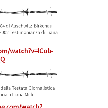
384 di Auschwitz-Birkenau
2002 Testimonianza di Liana
om/watch?v=lCob-
QQ
a della Testata Giornalistica
uria a Liana Millu
be.com/watch?