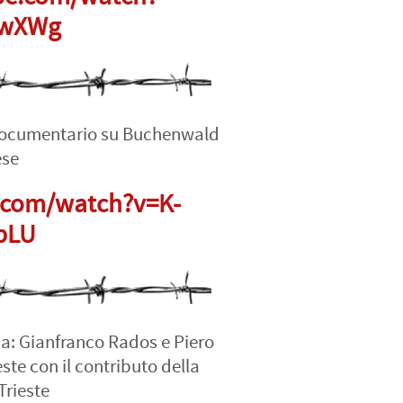
DwXWg
 Documentario su Buchenwald
ese
.com/watch?v=K-
bLU
ia: Gianfranco Rados e Piero
ste con il contributo della
Trieste