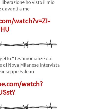
 liberazione ho visto il mio
 davanti a me
com/watch?v=ZI-
OHU
ogetto "Testimonianze dai
e di Nova Milanese Intervista
Giuseppe Paleari
be.com/watch?
USstY