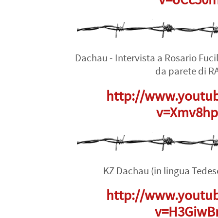
v=oCc50m
Dachau - Intervista a Rosario Fucil
da parete di RA
http://www.youtu
v=Xmv8hp
KZ Dachau (in lingua Tedes
http://www.youtu
v=H3GiwB