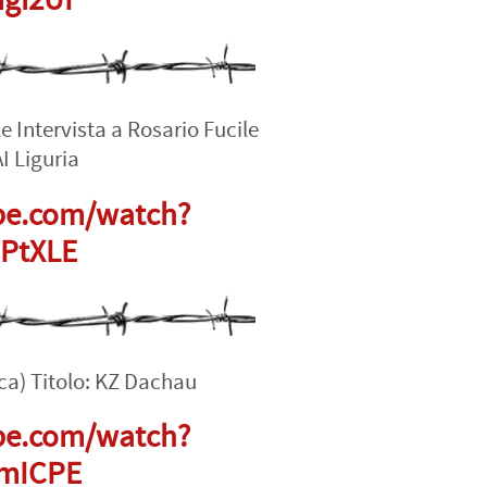
gi2UI
e Intervista a Rosario Fucile
I Liguria
be.com/watch?
PtXLE
ca) Titolo: KZ Dachau
be.com/watch?
mICPE