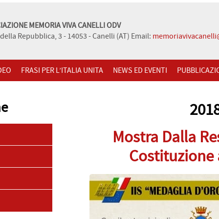
IAZIONE MEMORIA VIVA CANELLI ODV
della Repubblica, 3 - 14053 - Canelli (AT) Email:
memoriavivacanell
DEO
FRASI PER L’ITALIA UNITA
NEWS ED EVENTI
PUBBLICAZI
ne
201
Mostra Dalla Res
Costituzione