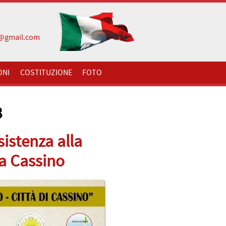
i@gmail.com
ONI
COSTITUZIONE
FOTO
8
istenza alla
 a Cassino