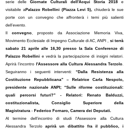
serie delle
Giornate Culturali dell'Acqui Storia 2018
e
visitabile a
Palazzo Robellini (Piazza Levi 5),
chiuderà le sue
porte con un convegno che affronterà i temi più salienti
dell’evento.
Il
convegno
, proposto da Associazione Memoria Viva,
Movimento Ecclesiale di Impegno Culturale di AC, ANPI ,
si terrà
sabato 21 aprile alle 16,30 presso la Sala Conferenze di
Palazzo Robellini
e vedrà la partecipazione di insigni relatori.
Aprirà l’incontro
l'Assessore alla Cultura Alessandra Terzolo
.
Seguiranno i seguenti interventi:
“Dalla Resistenza alla
Costituzione Repubblicana” – Relatrice Carla Nespolo,
presidente nazionale ANPI;
“Sulle riforme costituzionali:
quali percorsi futuri?” - Relatori: Renato Balduzzi,
costituzionalista, Consiglio Superiore della
Magistratura
-
Federico Fornaro, Camera dei Deputati.
Al termine dell’incontro di studi l'Assessore alla Cultura
Alessandra Terzolo
aprirà un dibattito fra il pubblico, i