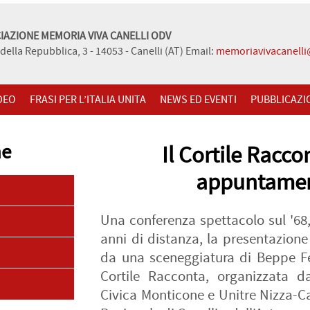
IAZIONE MEMORIA VIVA CANELLI ODV
della Repubblica, 3 - 14053 - Canelli (AT) Email:
memoriavivacanell
DEO
FRASI PER L’ITALIA UNITA
NEWS ED EVENTI
PUBBLICAZI
ne
Il Cortile Racco
appuntament
Una conferenza spettacolo sul '68,
anni di distanza, la presentazione
da una sceneggiatura di Beppe Fen
Cortile Racconta, organizzata d
Civica Monticone e Unitre Nizza-Can