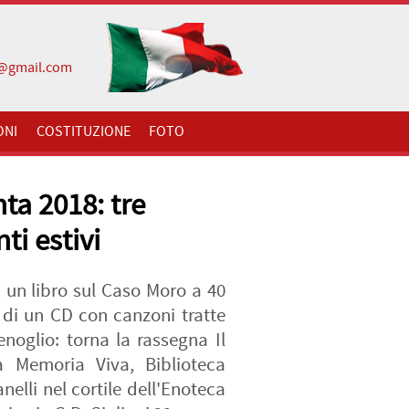
i@gmail.com
ONI
COSTITUZIONE
FOTO
nta 2018: tre
i estivi
 un libro sul Caso Moro a 40
 di un CD con canzoni tratte
oglio: torna la rassegna Il
a Memoria Viva, Biblioteca
elli nel cortile dell'Enoteca