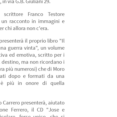
 in via G.B. Giuliani 29.
 scrittore Franco Testore
, un racconto in immagini e
r chi allora non c'era.
presenterà il proprio libro "Il
una guerra vinta", un volume
iva ed emotiva, scritto per i
l destino, ma non ricordano i
ncora più numerosi) che di Moro
nati dopo e formati da una
 è più in onore di quella
uro Carrero presenterà, aiutato
one Ferrero, il CD "Jose e
colare, forse unico, che si