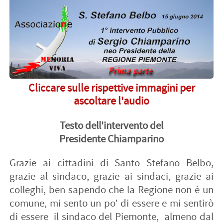
Cliccare sulle rispettive immagini per
ascoltare l'audio
Testo dell'intervento del
Presidente Chiamparino
Grazie ai cittadini di Santo Stefano Belbo, grazie al sindaco, grazie ai sindaci, grazie ai colleghi, ben sapendo che la Regione non è un comune, mi sento un po’ di essere e mi sentirò di essere il sindaco del Piemonte, almeno dal punto di vista del dialogo continuo e del rapporto continuo con voi. Grazie all’ assessore Colombatto per le belle parole che hai voluto pronunciare sul mio conto, un saluto affettuoso agli alpini con alcuni dei quali abbiamo sfilato ancora recentemente a Pordenone, un saluto alle autorità e complimenti alla banda trombettieri. Io da parte mia dico un grazie di cuore ad Angelo Marello che avete visto qui e non è il caso di applaudirlo di nuovo perché poi si monta la testa. Ci tenevo a venire e mi avete chiesto se sarei eventualmente venuto di nuovo a ricordare i martiri del Falchetto e avendomelo chiesto dopo le elezioni mi avete dato modo di fare qui la mia prima uscita pubblica da Presidente della Regione . Mi fa particolarmente piacere per tante ragioni, intanto perché mi sento nel cuore del Piemonte, nel cuore di quel Piemonte, nella cittadina che ha espresso uno dei massimi esponenti della cultura italiana, uno dei massimi interpreti del travaglio culturale di un’ epoca italiana e non è qui il caso di pronunciare il suo nome. Mi sento nel cuore di quel Piemonte profondo che ha saputo passare dalla malora allo sviluppo, dalla malora descritta da Nuto Revelli alla crescita con tutti i suoi problemi e le sue contraddizioni, insomma ha saputo fare forse in alcuni casi di più e meglio di quello che saputo fare il capoluogo. Essendo qui a ricordare i martiri del Falchetto intendo simbolicamente dire di fare la mia prima uscita da Presidente della nostra Regione ricordando tutti i martiri della Resistenza, ricordando tutti quei nomi scritti nelle tantissime lapidi che costellano ogni sentiero delle nostre montagne, delle nostre colline la vie delle nostre città e questo mi porta, lo dico a me stesso, a non dimenticare mai perché intanto il Piemonte non è stato soltanto la culla dell’ unità d’ Italia, ma è stata la culla della democrazia ed ha dato un tributo di sangue come non molte altre regioni hanno saputo dare e i martiri del Falchetto sono lì a ricordarlo, ma aiuta anche a ricordare che lo spirito, la passione con cui quelle persone hanno lasciato la vita sulle nostre colline e sulle nostre montagne è distante da tante cose che succedono oggi. Pensate che divario morale c’è tra quei cinque ragazzi, che magari anche in modo un po’ inconsapevole, lasciano le loro case, salgono in collina per combattere contro la tirannia e chi fa del governo ragione di guadagno personale. Pensate a che distanza c’è ancora adesso. Chi ha del cittadino la responsabilità di governare deve ricordare che ci sono stati i martiri del Falchetto, deve ricordare che c’è stata quella gente, perché ti deve venire la pelle d’ oca quando parli di quelle persone e pensi alle vicende di cui parlano i giornali in quel modo e i mercanti che stanno nel tempio della politica. Devono essere cacciati perché i cittadini hanno bisogno di ritrovare la politica della onestà, della limpidezza che c’era in coloro che hanno dato la vita per la libertà Ma io non voglio essere retorico, perché la retorica uccide più della spada. Io dico che sono voluto partire di qui perché io credo che dobbiamo soprattutto fare memoria, perché solo così possiamo trarre gli insegnamenti utili per chi come noi e come tanti altri hanno delle responsabilità per il presente e per il futuro. La riflessione che volevo proporre qui oggi, forse è una riflessione un po’ mia personale, però mi sembra anche giusto dato il momento non dico eccezionale, ma particolare, appunto la mia prima uscita da Presidente di questa Regione. E’ un tema che è affiorato sia nell’ intervento di Colombatto sia in quello del sindaco. La resistenza ha unito o ha diviso. Certamente la resistenza ha diviso, è stata una guerra civile che da queste parti spesso ha diviso le famiglie, ha diviso gli amici e quando la divisione entra così nel profondo della società, diventa crudele, quindi non bisogna avere una visione onirica di quello che è stato, perché è stato scontro, è stata violenza. Come è inevitabile che siano le guerre e io da questo punto di vista ho detto nel 2009 e lo dico adesso: è morta tanta gente da tutte e due le parti, spesso delle stesse famiglie. Io credo che il rispetto per i morti deve esserci per tutti, perché chi è morto pensando di fare la cosa giusta è giusto che abbia rispetto. Ma allo stesso modo quando si fa la ricostruzione che serva per l’ oggi e per il domani, quando si passa dal ricordo alla memoria, è giusto dire che chi è morto scegliendo la causa della libertà, della democrazia, della lotta alla tirannia, della lotta all’occupazione straniera non può essere non può essere messo sullo stesso piano di chi è morto dall’ altra parte. Io credo che questa sia una riflessione che dà conto della divisione anche aspra che c’è stata, che dà conto del rispetto che bisogna avere di tutte le persone, è un rispetto cristiano per chi è credente, ma anche civile per chi non è credente. Ma al tempo stesso quando passi a pensare al futuro devi dire che non è la stesso cosa essere morti per combattere il fascismo ed essere morti per cercare di mantenere in piedi un regime agonizzante, tirannico e dispotico. Però la resistenza ha anche un unito, ha come ha detto il sindaco e che ha scritto, ha unito nel ricostruire la democrazia. Io uso sempre quest’ immagine, l’ho usata a Treiso quando sono stato lì il 25 aprile: i partigiani combattevano con fazzoletti di colore diverso: verdi, rossi , azzurri e c’è stato un momento in cui hanno capito che quei colori, che quei fazzoletti dovevano fondersi, senza che nessuno abiurasse nulla, ma dovevano fondersi nel verde, bianco e rosso della bandiera italiana. Se hanno capito che era il momento di mettersi insieme per costruire un bene superiore, più grande e questo è stato il grande sforzo. E ora io dico, da questo punto di vista, a che punto siamo, perché in Italia adesso non voglio fare un escursus storico su cui non ho né i titoli né il tempo, però non v’è dubbio che dopo una fase immediatamente successiva alla vittoria della repubblica, del referendum, della promulgazione della Costituzione, c’è stata una fase di unità, di grande unità, è stato il punto più alto a cui quella fusione dei fazzoletti di chi aveva combattuto per la resistenza è arrivato al prodotto. C’ è stata una lunga fase nel nostro paese, che per ragioni internazionali, per tragiche ragioni internazionali è stata profondamente divisa in cui gli uni non riconoscevano la legittimità degli altri. E questo badate è il punto cruciale perché la Costituzione con quelle mirabili spinte per cui qualcuno ancora dice essere la più bella del mondo, io non so se è così, non sta a me giudicarlo, è sicuramente una gran bella costituzione, è una mirabile sintesi che nasce esattamente da questo sforzo al punto più alto di quello posto dalla resistenza ed è stato utile il fatto che tutti hanno rinunciato a qualcosa in nome di un riconoscimento legittimo. Non dimentichiamo che la Costituzione viene dopo che un ministro di Grazia e Giustizia di allora, Palmiro Togliatti, fece, non sempre capito dai suoi, l’ amnistia dei gerarchi fascisti. Quindi tutti hanno rinunciato alle proprie cose per cercare il punto di unione, di unità. Se non c’è riconoscimento legittimo in un sistema democratico manca l’ essenziale, cioè manca quello che fa fare il passo in avanti e che consente di dare risposte ai problemi dei cittadini. Ora la mia intenzione è questa: quanta strada dobbiamo fare per ritrovare quella capacità che ebbero i patrioti resistenti per trovare i punti di convergenza. Ho detto: ci sono state tragiche azioni internazionali, per cui praticamente noi non potevamo fare nulla. C’è stata un’epoca, faccio due nomi: Aldo Moro ed Enrico Berlinguer, di cui è scaduto per altro il trentennale della scomparsa pochi giorni fa, c’è stato uno sforzo, non ci sono riusciti, poi siamo ripiombati in un altro trentennio in cui la delegittimazione reciproca è stata la spinta di base delle nostre forze politiche. Io credo che bisogna porre fine a questo, però non vuol dire, badate bene, non esercitare la responsabilità che sta nel governo, perché io ho ben chiaro che chi è chiamato dai cittadini a governare, come dice don Ciotti in un suo libro, come ha detto don Aldo nella sua omelia, deve prima di tutto esercitare la responsabilità e la responsabilità è quella di ascoltare, ma è anche quella di decidere. Perché se uno non decide si sottrae alla propria responsabilità. Ma questo non può essere fatto in un clima di delegittimazione dell’ avversario, anzi deve essere fatto in un clima di riconoscimento, di sforzo per riconoscere le ragioni degli altri. Io mi stupisco che coloro che con la mano destra dicono che questa è la costituzione più bella del mondo, con la mano sinistra poi demonizzino qualsiasi intento di reciproco riconoscimento con la parola che è diventata sinonimo di negativo inciucio. Scusate, la Costituzione secondo alcuni che parlano di inciucio che cosa sarebbe se non un inciucio. La schizofrenia della politica e della cultura in Italia è alta: che cosa sarebbe la Costituzione, secondo alcuni, se una fase come quella che è stata nel 1948 che ha preceduto la promulgazione della Costituzione nel 48, sarebbe descritta come, come una generosa ricerca di reciproci riconoscimenti di portatori di interessi della casa comune o come l’ inciucio per nascondere sordidi interessi. E’ questo il punto. Io capisco che questa parola inciucio rischi di prendere il sopravvento per quello che ho detto all’ inizio, per quella distanza morale, morale che c’è fra coloro che sono caduti al Falchetto e in altre tante parti del Piemonte e dell’ Italia e coloro che rubano sulle opere pubbliche per arricchirsi. Però non c’è solo questo, perché lasciatemelo dire da piem