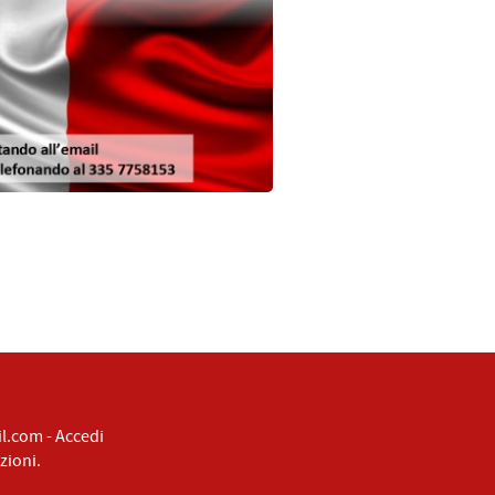
il.com
-
Accedi
zioni
.