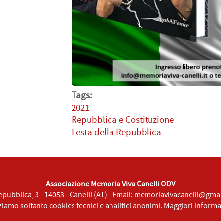
Tags:
2021
Repubblica e Costituzione
Festa della Repubblica
Associazione Memoria Viva Canelli ODV
epubblica, 3 - 14053 - Canelli (AT) - Email:
memoriavivacanelli@gma
zziamo soltanto cookies tecnici e analitici anonimi.
Maggiori informa