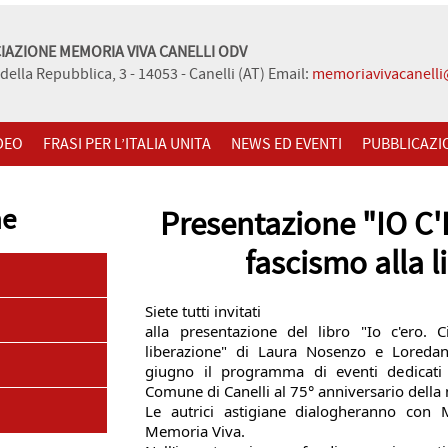
IAZIONE MEMORIA VIVA CANELLI ODV
della Repubblica, 3 - 14053 - Canelli (AT) Email:
memoriavivacanell
DEO
FRASI PER L’ITALIA UNITA
NEWS ED EVENTI
PUBBLICAZI
ne
Presentazione "IO C'E
fascismo alla l
Siete tutti invitati
alla presentazione del libro "Io c'ero. 
liberazione" di Laura Nosenzo e Loredan
giugno il programma di eventi dedicati
Comune di Canelli al 75° anniversario della 
Le autrici astigiane dialogheranno con M
Memoria Viva.