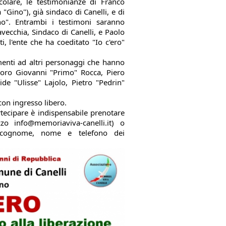
colare, le testimonianze di Franco 
"Gino"), già sindaco di Canelli, e di 
no". Entrambi i testimoni saranno 
vecchia, Sindaco di Canelli, e Paolo 
, l'ente che ha coeditato "Io c'ero" 
enti ad altri personaggi che hanno 
 loro Giovanni "Primo" Rocca, Piero 
de "Ulisse" Lajolo, Pietro "Pedrin" 
con ingresso libero.
rtecipare è indispensabile prenotare 
zo info@memoriaviva-canelli.it) o 
 cognome, nome e telefono dei 