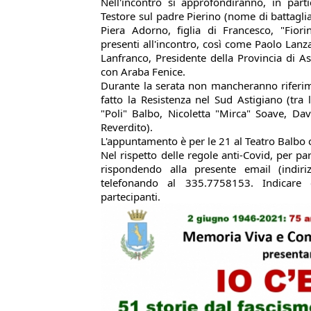
Nell'incontro si approfondiranno, in parti
Testore sul padre Pierino (nome di battaglia 
Piera Adorno, figlia di Francesco, "Fiori
presenti all'incontro, così come Paolo Lanza
Lanfranco, Presidente della Provincia di Asti
con Araba Fenice.
Durante la serata non mancheranno riferim
fatto la Resistenza nel Sud Astigiano (tra
"Poli" Balbo, Nicoletta "Mirca" Soave, Davi
Reverdito).
L'appuntamento è per le 21 al Teatro Balbo 
Nel rispetto delle regole anti-Covid, per pa
rispondendo alla presente email (indiriz
telefonando al 335.7758153. Indicare
partecipanti.