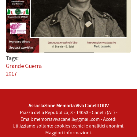
Tags:
Grande Guerra
2017
Associazione Memoria Viva Canelli ODV
Piazza della Repubblica, 3 - 14053 - Canelli (AT) -
Email:
memoriavivacanelli@gmail.com
-
Accedi
Utilizziamo soltanto cookies tecnici e analitici anonimi.
Maggiori informazioni
.